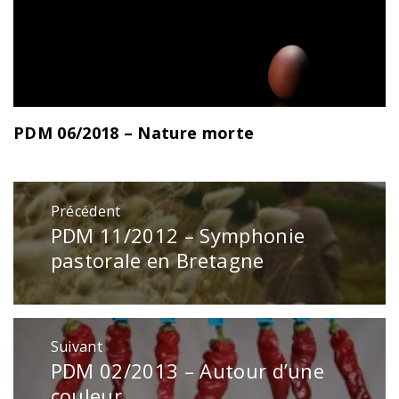
PDM 06/2018 – Nature morte
Navigation
Précédent
de
PDM 11/2012 – Symphonie
Publication
l’article
précédente
pastorale en Bretagne
:
Suivant
PDM 02/2013 – Autour d’une
Publication
suivante
couleur