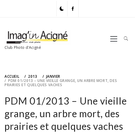
Skip
to
content
Primary
Menu
Club Photo d'Acigné
ACCUEIL
2013
JANVIER
PDM 01/2013 – UNE VIEILLE GRANGE, UN ARBRE MORT, DES
PRAIRIES ET QUELQUES VACHES
PDM 01/2013 – Une vieille
grange, un arbre mort, des
prairies et quelques vaches