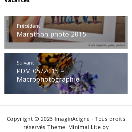
Vacances
Navigation
Précédent
de
Marathon photo 2015
Publication
l’article
précédente
:
Suivant
PDM 05/2015 –
Publication
suivante
Macrophotographie
:
Copyright © 2023 ImaginAcigné - Tous droits
réservés
Theme: Minimal Lite by