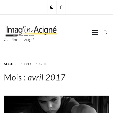
Skip
to
content
Primary
Menu
Club Photo d'Acigné
ACCUEIL
2017
AVRIL
Mois :
avril 2017