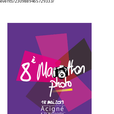
/events/2309889465729333/