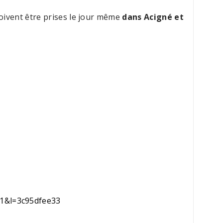
 doivent être prises le jour même
dans Acigné et
=1&l=3c95dfee33