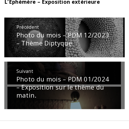
L’Ephémère – Exposition extérieure
Navigation
Précédent
de
Photo du mois – PDM 12/2023
Publication
l’article
précédente
– Thème Diptyque
:
Suivant
Photo du mois – PDM 01/2024
Publication
suivante
– Exposition sur le thème du
:
matin.