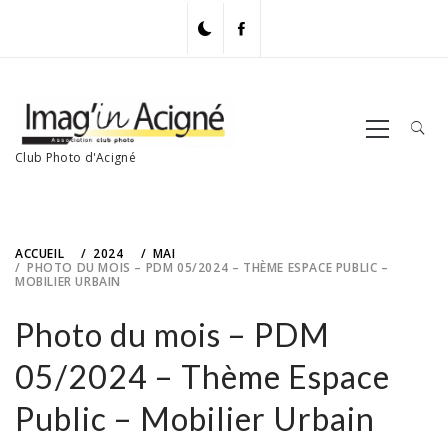
Skip
to
content
Primary
Menu
Club Photo d'Acigné
ACCUEIL
2024
MAI
PHOTO DU MOIS – PDM 05/2024 – THÈME ESPACE PUBLIC –
MOBILIER URBAIN
Photo du mois – PDM
05/2024 – Thème Espace
Public – Mobilier Urbain