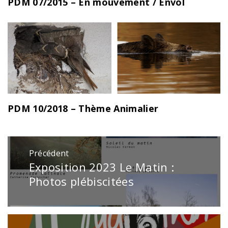
PDM 07/2015 – En mouvement / Envol
PDM 10/2018 – Thème Animalier
Navigation
Précédent
de
Exposition 2023 Le Matin :
Publication
l’article
précédente
Photos plébiscitées
: