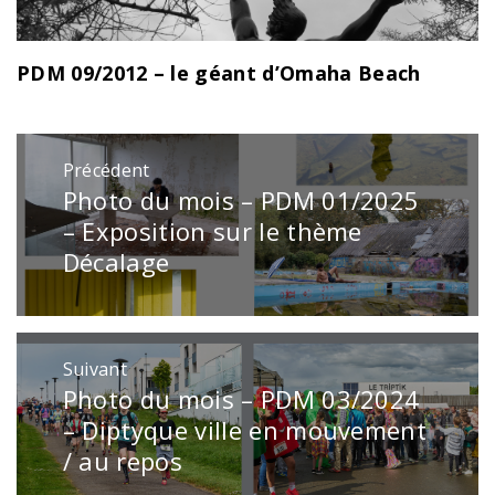
PDM 09/2012 – le géant d’Omaha Beach
Navigation
Précédent
de
Photo du mois – PDM 01/2025
Publication
l’article
précédente
– Exposition sur le thème
:
Décalage
Suivant
Photo du mois – PDM 03/2024
Publication
suivante
– Diptyque ville en mouvement
:
/ au repos