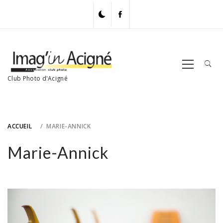
Skip
to
content
Primary
Menu
Club Photo d'Acigné
ACCUEIL
MARIE-ANNICK
Marie-Annick