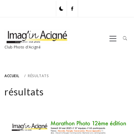
Skip
to
content
Primary
Menu
Club Photo d'Acigné
ACCUEIL
RÉSULTATS
résultats