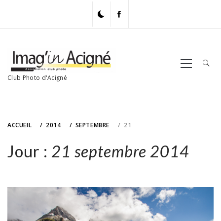
Skip
to
content
Primary
Menu
Club Photo d'Acigné
ACCUEIL
2014
SEPTEMBRE
21
Jour :
21 septembre 2014