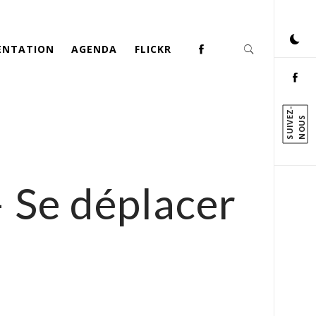
ENTATION
AGENDA
FLICKR
S
U
I
V
Z
-
N
O
U
E
S
 Se déplacer