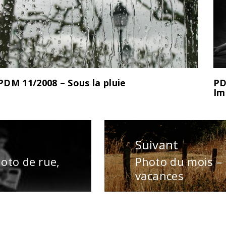
PDM 11/2008 – Sous la pluie
PD
Im
Suivant
oto de rue,
Photo du mois –
Publication
vacances
suivante
: