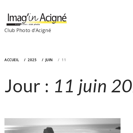
Skip
to
content
Club Photo d'Acigné
ACCUEIL
2025
JUIN
11
Jour :
11 juin 2