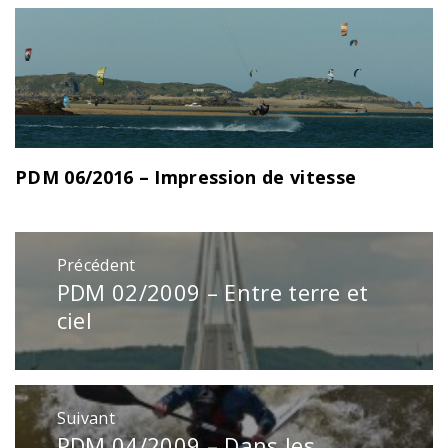
PDM 06/2016 – Impression de vitesse
Navigation
Précédent
de
PDM 02/2009 – Entre terre et
Publication
l’article
précédente
ciel
:
Suivant
PDM 04/2009 – Dans les
Publication