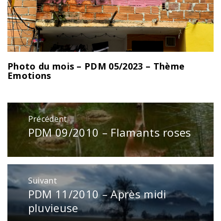
Photo du mois – PDM 05/2023 – Thème
Emotions
Navigation
Précédent
de
PDM 09/2010 – Flamants roses
Publication
l’article
précédente
:
Suivant
PDM 11/2010 – Après midi
Publication
suivante
pluvieuse
: