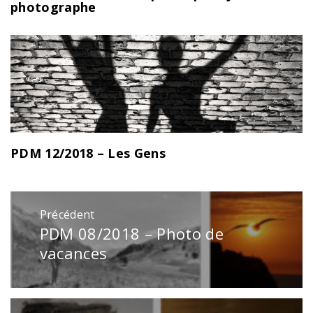
photographe
PDM 12/2018 – Les Gens
Navigation
Précédent
de
PDM 08/2018 – Photo de
Publication
l’article
précédente
vacances
: