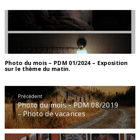
Photo du mois – PDM 01/2024 – Exposition
sur le thème du matin.
Navigation
Précédent
de
Photo du mois – PDM 08/2019
Publication
l’article
précédente
– Photo de vacances
: