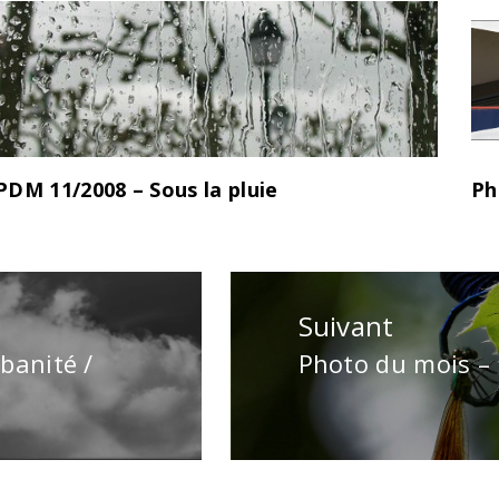
PDM 11/2008 – Sous la pluie
Ph
Suivant
banité /
Photo du mois –
Publication
suivante
: