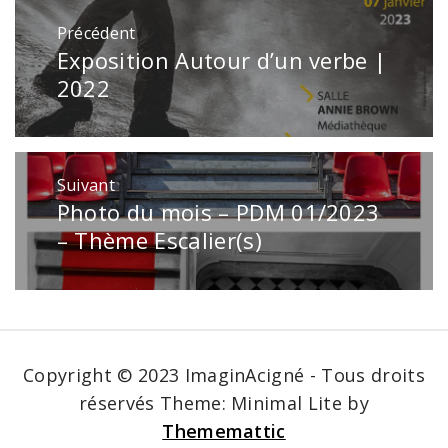
Navigation
Précédent
de
Exposition Autour d’un verbe |
Publication
l’article
précédente
2022
:
Suivant
Photo du mois – PDM 01/2023
Publication
suivante
– Thème Escalier(s)
:
Copyright © 2023 ImaginAcigné - Tous droits
réservés
Theme: Minimal Lite by
Thememattic