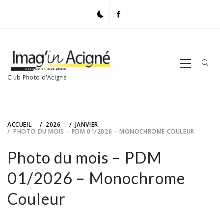
Skip
to
content
Primary
Menu
Club Photo d'Acigné
ACCUEIL
2026
JANVIER
PHOTO DU MOIS – PDM 01/2026 – MONOCHROME COULEUR
Photo du mois – PDM
01/2026 – Monochrome
Couleur