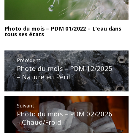
Photo du mois – PDM 01/2022 – L’eau dans
tous ses états
Navigation
Précédent
de
Photo du mois – PDM 12/2025
Publication
l’article
précédente
– Nature en Péril
:
Suivant
Photo du mois – PDM 02/2026
Publication
suivante
– Chaud/Froid
: