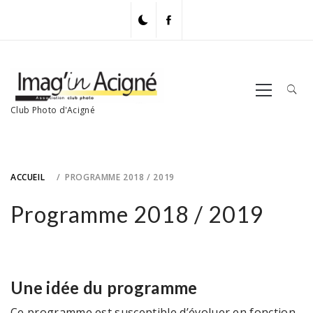
Skip
to
content
Primary
Menu
Club Photo d'Acigné
ACCUEIL
PROGRAMME 2018 / 2019
Programme 2018 / 2019
Une idée du programme
Ce programme est susceptible d’évoluer en fonction