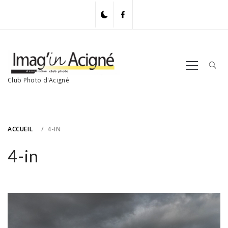
Skip
to
content
Primary
Menu
Club Photo d'Acigné
ACCUEIL
4-IN
4-in