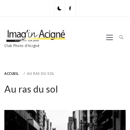
Skip
to
content
Primary
Menu
Club Photo d'Acigné
ACCUEIL
AU RAS DU SOL
Au ras du sol