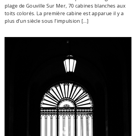
plage de Gouville Sur Mer, 70 cabines blanches aux
toits colorés. La première cabine est apparue il y a
plus d’un siècle sous l’impulsion […]