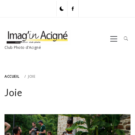
Skip
to
content
Primary
Menu
Club Photo d'Acigné
ACCUEIL
JOIE
Joie