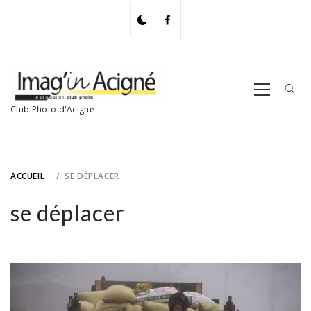
Skip
to
content
Primary
Menu
Club Photo d'Acigné
ACCUEIL
SE DÉPLACER
se déplacer