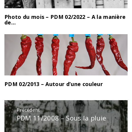
Photo du mois – PDM 02/2022 – A la manière
de…
PDM 02/2013 – Autour d’une couleur
Navigation
Précédent
de
PDM 11/2008 – Sous la pluie
Publication
l’article
précédente
: