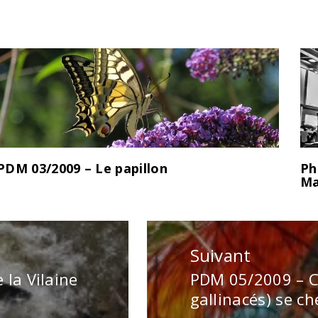
PDM 03/2009 – Le papillon
Ph
Ma
Suivant
la Vilaine
PDM 05/2009 – Ce
Publication
gallinacés) se ch
suivante