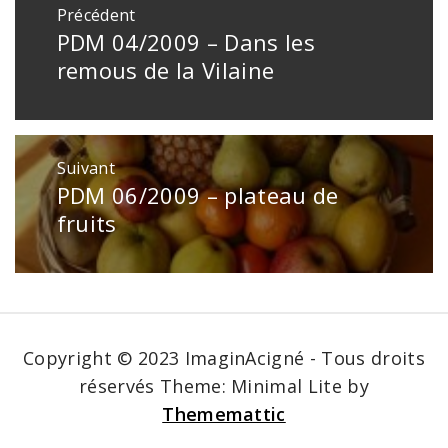
Précédent
de
PDM 04/2009 – Dans les
Publication
l’article
précédente
remous de la Vilaine
:
Suivant
PDM 06/2009 – plateau de
Publication
suivante
fruits
:
Copyright © 2023 ImaginAcigné - Tous droits
réservés
Theme: Minimal Lite by
Thememattic