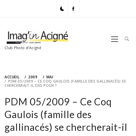
Skip
to
content
Primary
Menu
Club Photo d'Acigné
ACCUEIL
2009
MAI
PDM 05/2009 – CE COQ GAULOIS (FAMILLE DES GALLINACÉS) SE
CHERCHERAIT-IL DES POUX ?
PDM 05/2009 – Ce Coq
Gaulois (famille des
gallinacés) se chercherait-il