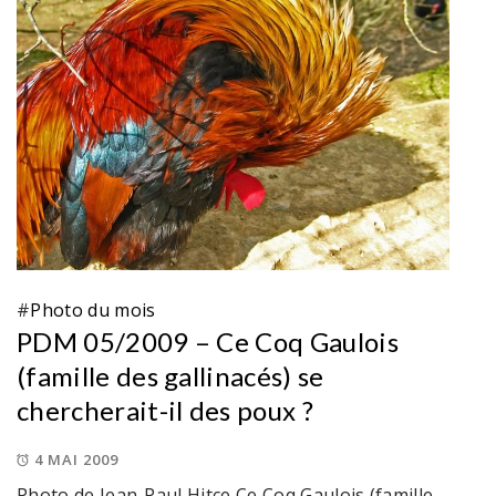
#
Photo du mois
PDM 05/2009 – Ce Coq Gaulois
(famille des gallinacés) se
chercherait-il des poux ?
4 MAI 2009
Photo de Jean-Paul Hitce Ce Coq Gaulois (famille