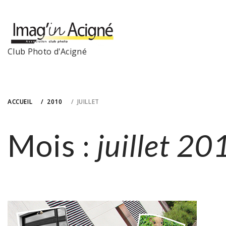
Skip
to
content
Club Photo d'Acigné
ACCUEIL
2010
JUILLET
Mois :
juillet 20