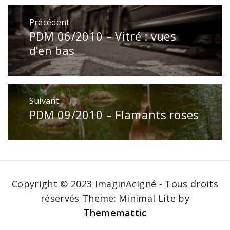
Navigation
Précédent
de
PDM 06/2010 – Vitré : vues
Publication
l’article
précédente
d’en bas
:
Suivant
PDM 09/2010 – Flamants roses
Publication
suivante
:
Copyright © 2023 ImaginAcigné - Tous droits
réservés
Theme: Minimal Lite by
Thememattic