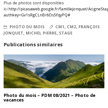
Plus de photos sont disponibles
ici
http://picasaweb.google.fr/famillejonquet/AcigneSt
authkey=Gv1sRgCLnBr6Ds5fqyPQ#
PHOTO DU MOIS
CM1
,
CM2
,
FRANÇOIS
JONQUET
,
MICHEL PIERRE
,
STAGE
Publications similaires
Photo du mois – PDM 08/2021 – Photo de
vacances