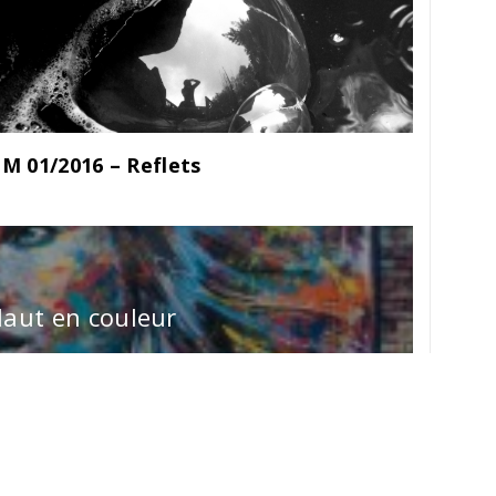
M 01/2016 – Reflets
aut en couleur
e by
Thememattic