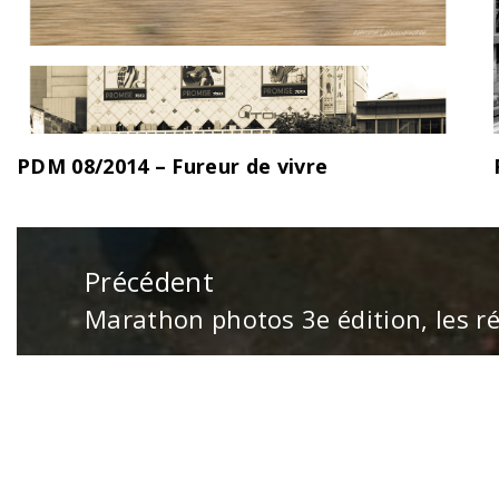
PDM 08/2014 – Fureur de vivre
Navigation
de
Précédent
l’article
Marathon photos 3e édition, les ré
Publication
précédente
:
Copyright © 2023 Imagin