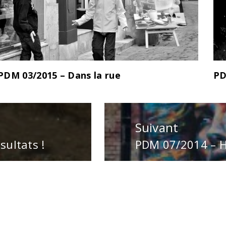
PDM 03/2015 – Dans la rue
PD
Suivant
sultats !
PDM 07/2014 – H
Publication
suivante
:
Acigné - Tous droits réservés
Theme: Minimal Lit