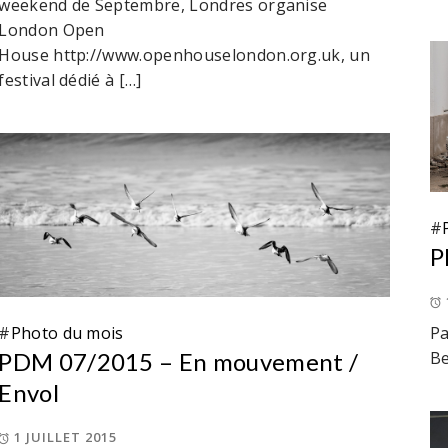
weekend de Septembre, Londres organise
London Open
House http://www.openhouselondon.org.uk, un
festival dédié à […]
#
P
#
Photo du mois
Pa
PDM 07/2015 – En mouvement /
Be
Envol
1 JUILLET 2015