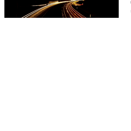
#
Photographes
Nos photographes à l’honneur…
29 JANVIER 2015
Nos membres ont fait parlé d’eux récemment !
Digital Photos – Février/Mars 2015 : Jérôme
LEBAS a gagné la 2ième place du concours Noir &
Blanc; Salon Mondiale de l’Automobile de Paris
2014 : Jérôme LEBAS a été sélectionné et exposé
au salon;