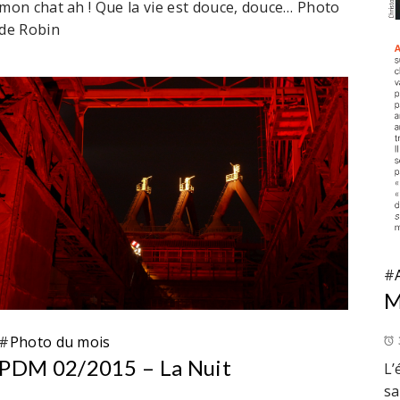
mon chat ah ! Que la vie est douce, douce… Photo
de Robin
#
M
#
Photo du mois
PDM 02/2015 – La Nuit
L’
sa