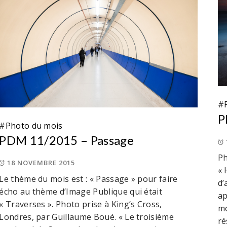
#
P
#
Photo du mois
PDM 11/2015 – Passage
Ph
18 NOVEMBRE 2015
« 
Le thème du mois est : « Passage » pour faire
d’
écho au thème d’Image Publique qui était
ap
« Traverses ». Photo prise à King’s Cross,
mo
Londres, par Guillaume Boué. « Le troisième
ré