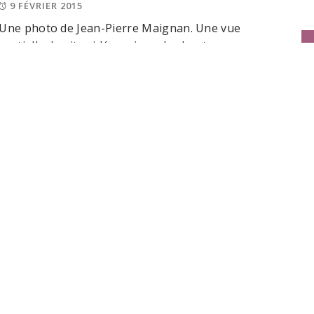
9 FÉVRIER 2015
Une photo de Jean-Pierre Maignan. Une vue
partielle du site sidérurgique des hauts
fourneaux à UCKANGE, site en arrêt de
production, conservé comme patrimoine
industriel dans « Le jardin des Traces ».