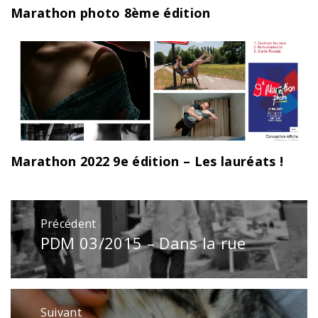
Marathon photo 8ème édition
Marathon 2022 9e édition – Les lauréats !
Navigation
Précédent
de
PDM 03/2015 – Dans la rue
Publication
l’article
précédente
:
Suivant