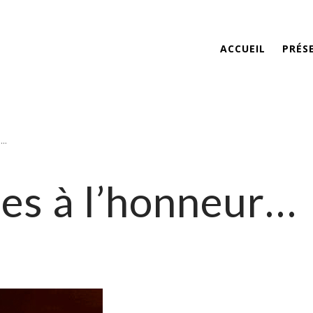
ACCUEIL
PRÉS
R…
es à l’honneur…