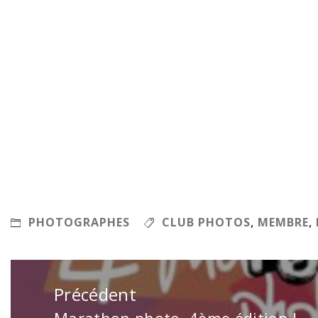
PHOTOGRAPHES
CLUB PHOTOS
,
MEMBRE
,
Navigation
de
Précédent
l’article
Marathon photo, 4ème édition !