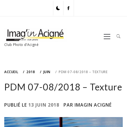
Skip
to
content
Primary
Menu
Club Photo d'Acigné
ACCUEIL
2018
JUIN
PDM 07-08/2018 – TEXTURE
PDM 07-08/2018 – Texture
PUBLIÉ LE
13 JUIN 2018
PAR IMAGIN ACIGNÉ