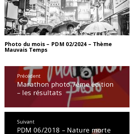
Photo du mois – PDM 02/2024 – Thème
Mauvais Temps
Navigation
Précédent
de
Marathon photo 7ème édition
Publication
l’article
précédente
– les résultats
:
Suivant
PDM 06/2018 – Nature morte
Publication