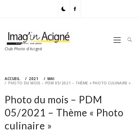
Skip
to
content
Primary
Menu
Club Photo d'Acigné
ACCUEIL
2021
MAI
PHOTO DU MOIS – PDM 05/2021 – THÈME « PHOTO CULINAIRE »
Photo du mois – PDM
05/2021 – Thème « Photo
culinaire »