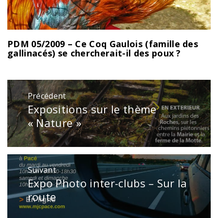
PDM 05/2009 – Ce Coq Gaulois (famille des
gallinacés) se chercherait-il des poux ?
Navigation
Précédent
de
Expositions sur le thème
Publication
l’article
précédente
« Nature »
:
Suivant
Expo Photo inter-clubs – Sur la
Publication
suivante
route
: