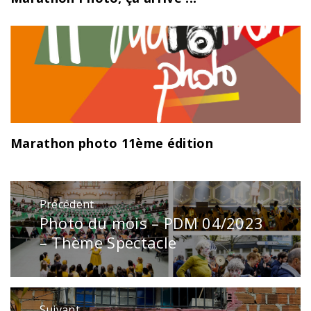
Marathon photo 11ème édition
Navigation
Précédent
de
Photo du mois – PDM 04/2023
Publication
l’article
précédente
– Thème Spectacle
:
Suivant