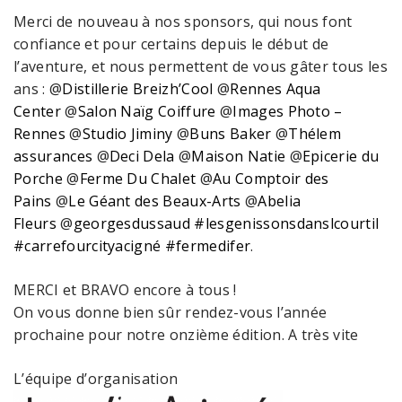
Merci de nouveau à nos sponsors, qui nous font
confiance et pour certains depuis le début de
l’aventure, et nous permettent de vous gâter tous les
ans : @
Distillerie Breizh’Cool
@
Rennes Aqua
Center
@
Salon Naïg Coiffure
@
Images Photo –
Rennes
@
Studio Jiminy
@
Buns Baker
@
Thélem
assurances
@
Deci Dela
@
Maison Natie
@
Epicerie du
Porche
@
Ferme Du Chalet
@
Au Comptoir des
Pains
@
Le Géant des Beaux-Arts
@
Abelia
Fleurs
@
georgesdussaud
#lesgenissonsdanslcourtil
#carrefourcityacigné
#fermedifer
.
MERCI et BRAVO encore à tous !
On vous donne bien sûr rendez-vous l’année
prochaine pour notre onzième édition. A très vite
L’équipe d’organisation