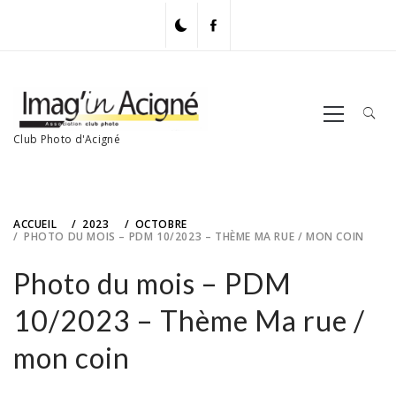
Skip
to
content
Primary
Menu
Club Photo d'Acigné
ACCUEIL
2023
OCTOBRE
PHOTO DU MOIS – PDM 10/2023 – THÈME MA RUE / MON COIN
Photo du mois – PDM
10/2023 – Thème Ma rue /
mon coin