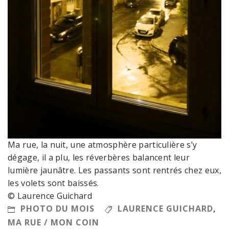
Ma rue, la nuit, une atmosphère particulière s’y
dégage, il a plu, les réverbères balancent leur
lumière jaunâtre. Les passants sont rentrés chez eux,
les volets sont baissés.
© Laurence Guichard
PHOTO DU MOIS
LAURENCE GUICHARD
,
MA RUE / MON COIN