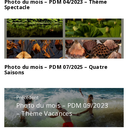
Photo du mois – PDM 04/2023 – Thème
Spectacle
Photo du mois – PDM 07/2025 – Quatre
Saisons
Navigation
Précédent
de
Photo du mois – PDM 09/2023
Publication
l’article
précédente
– Thème Vacances
: