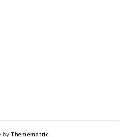
e by
Thememattic