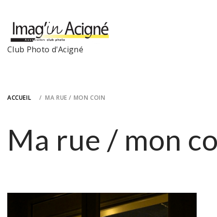
Skip
to
content
Club Photo d'Acigné
ACCUEIL
MA RUE / MON COIN
Ma rue / mon co