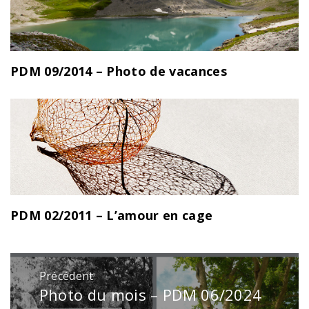
PDM 09/2014 – Photo de vacances
PDM 02/2011 – L’amour en cage
Navigation
Précédent
de
Photo du mois – PDM 06/2024
Publication
l’article