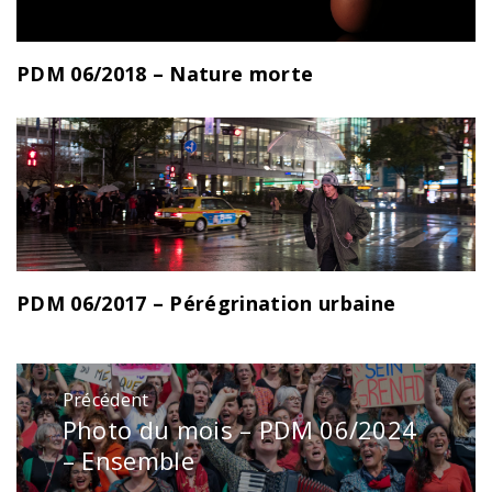
PDM 06/2018 – Nature morte
PDM 06/2017 – Pérégrination urbaine
Navigation
Précédent
de
Photo du mois – PDM 06/2024
Publication
l’article
précédente
– Ensemble
: