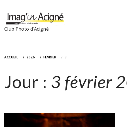
Skip
to
content
Club Photo d'Acigné
ACCUEIL
2026
FÉVRIER
3
Jour :
3 février 