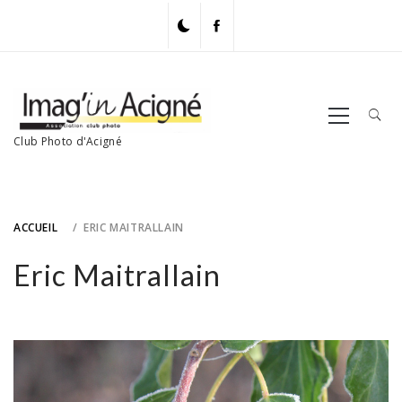
Skip
to
content
Primary
Menu
Club Photo d'Acigné
ACCUEIL
ERIC MAITRALLAIN
Eric Maitrallain