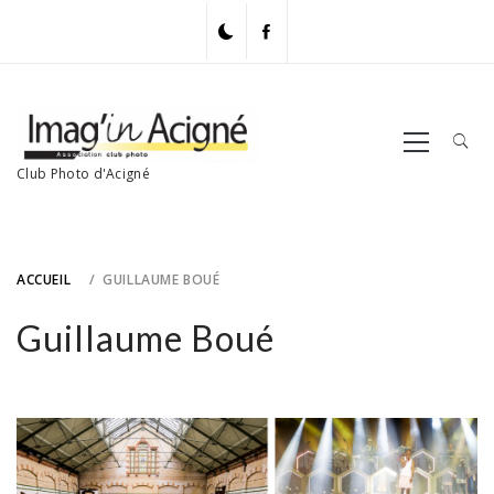
Skip
to
content
Primary
Menu
Club Photo d'Acigné
ACCUEIL
GUILLAUME BOUÉ
Guillaume Boué