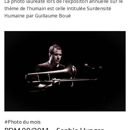
La photo lauréate lors de l’expositon annuelle sur le
thème de l’humain est celle intitulée Surdensité
Humaine par Guillaume Boué
#
Photo du mois