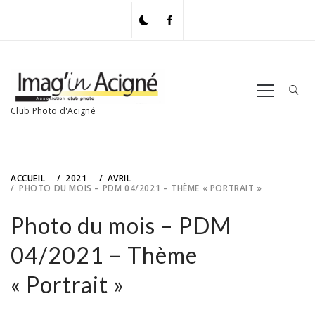
Skip
to
content
Primary
Menu
Club Photo d'Acigné
ACCUEIL
2021
AVRIL
PHOTO DU MOIS – PDM 04/2021 – THÈME « PORTRAIT »
Photo du mois – PDM
04/2021 – Thème
« Portrait »