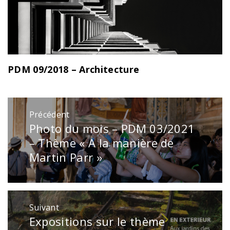
PDM 09/2018 – Architecture
Navigation
Précédent
de
Photo du mois – PDM 03/2021
Publication
l’article
précédente
– Thème « A la manière de
:
Martin Parr »
Suivant
Expositions sur le thème
Publication